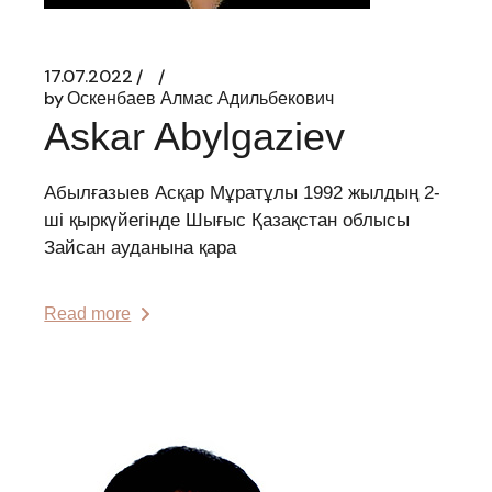
17.07.2022
by
Оскенбаев Алмас Адильбекович
Askar Abylgaziev
Абылғазыев Асқар Мұратұлы 1992 жылдың 2-
ші қыркүйегінде Шығыс Қазақстан облысы
Зайсан ауданына қара
Read more